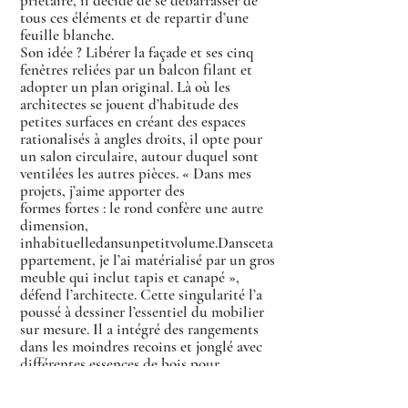
priétaire, il décide de se débarrasser de
tous ces éléments et de repartir d’une
feuille blanche.
Son idée ? Libérer la façade et ses cinq
fenêtres reliées par un balcon filant et
adopter un plan original. Là où les
architectes se jouent d’habitude des
petites surfaces en créant des espaces
rationalisés à angles droits, il opte pour
un salon circulaire, autour duquel sont
ventilées les autres pièces. « Dans mes
projets, j’aime apporter des
formes fortes : le rond confère une autre
dimension,
inhabituelledansunpetitvolume.Dansceta
ppartement, je l’ai matérialisé par un gros
meuble qui inclut tapis et canapé »,
défend l’architecte. Cette singularité l’a
poussé à dessiner l’essentiel du mobilier
sur mesure. Il a intégré des rangements
dans les moindres recoins et jonglé avec
différentes essences de bois pour
apporter de la fantaisie. « J’aime
mélanger leurs motifs et les textures.