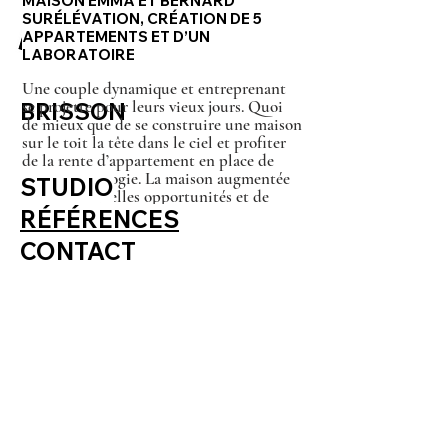
MAISON EMMA ET BERNARD
SURÉLÉVATION, CRÉATION DE 5
APPARTEMENTS ET D’UN
LABORATOIRE
Une couple dynamique et entreprenant
se projette pour leurs vieux jours. Quoi
BRISSON
de mieux que de se construire une maison
sur le toit la tête dans le ciel et profiter
de la rente d’appartement en place de
leur ancien Logie. La maison augmentée
STUDIO
offre de nouvelles opportunités et de
RÉFÉRENCES
nouvelles perspectives.
CONTACT